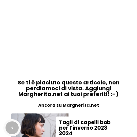
Se ti è piaciuto questo articolo, non
perdiamoci di vista. Aggiungi
Margherita.net ai tuoi preferiti! :-)
Ancora su Margherita.net
Tagli di capelli bob
per l’inverno 2023
2024