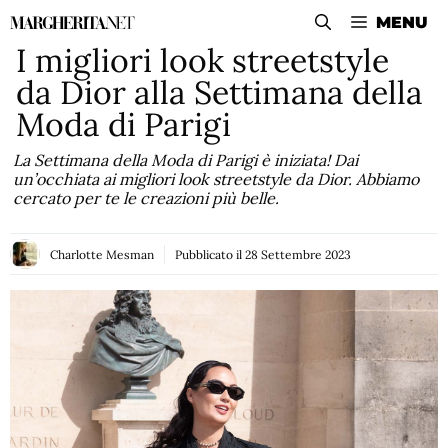
Vai
MENU
al
I migliori look streetstyle
contenuto
da Dior alla Settimana della
Moda di Parigi
La Settimana della Moda di Parigi è iniziata! Dai
un’occhiata ai migliori look streetstyle da Dior. Abbiamo
cercato per te le creazioni più belle.
Charlotte Mesman
Pubblicato il
28 Settembre 2023