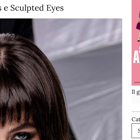
 e Sculpted Eyes
Il 
Ca