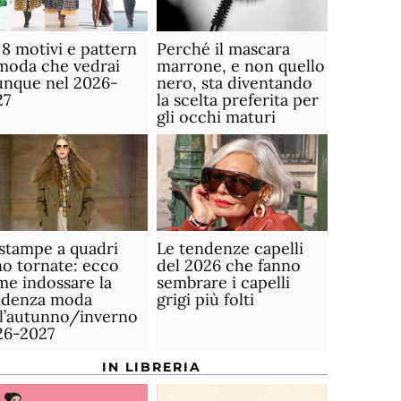
 8 motivi e pattern
Perché il mascara
moda che vedrai
marrone, e non quello
unque nel 2026-
nero, sta diventando
27
la scelta preferita per
gli occhi maturi
stampe a quadri
Le tendenze capelli
o tornate: ecco
del 2026 che fanno
e indossare la
sembrare i capelli
ndenza moda
grigi più folti
ll’autunno/inverno
26-2027
IN LIBRERIA