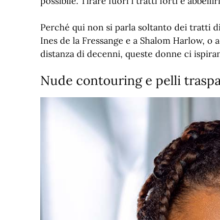
possibile. Tirare fuori i tratti forti e abbell
Perché qui non si parla soltanto dei tratti d
Ines de la Fressange e a Shalom Harlow, o 
distanza di decenni, queste donne ci ispira
Nude contouring e pelli traspa