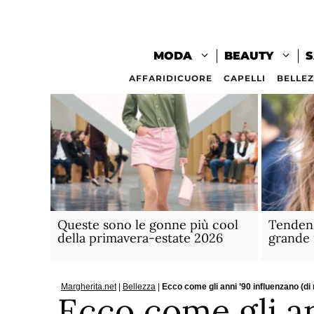
Vai
al
contenuto
MODA
BEAUTY
S
AFFARIDICUORE
CAPELLI
BELLE
Queste sono le gonne più cool
Tendenz
della primavera-estate 2026
grande 
Margherita.net
|
Bellezza
|
Ecco come gli anni ’90 influenzano (di
Ecco come gli an