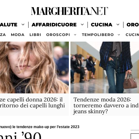
ALUTE
AFFARIDICUORE
CUCINA
ORO
ZZA
MODA
LIBRI
OROSCOPI
TEMPOLIBERO
CUCI
e capelli donna 2026: il
Tendenze moda 2026:
ritorno dei capelli lunghi
torneremo davvero a ind
jeans skinny?
 nuovo) le tendenze make-up per l’estate 2023
ni ’90
Ce