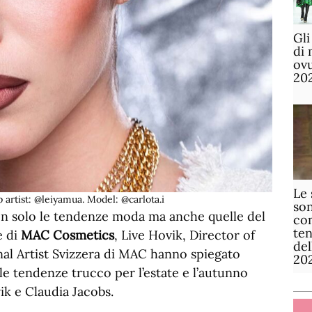
Gli
di 
ov
20
Le 
artist: @leiyamua. Model: @carlota.i
son
n solo le tendenze moda ma anche quelle del
com
te
e di
MAC Cosmetics
, Live Hovik, Director of
de
nal Artist Svizzera di MAC hanno spiegato
20
lle tendenze trucco per l’estate e l’autunno
ik e Claudia Jacobs.