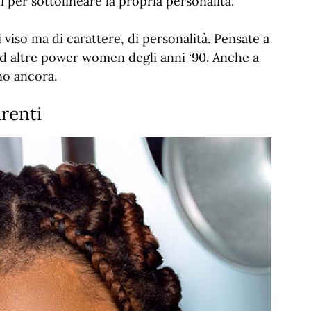
irli per sottolineare la propria personalità.
i viso ma di carattere, di personalità. Pensate a
ad altre power women degli anni ‘90. Anche a
no ancora.
renti