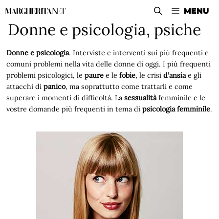
Vai
MENU
al
Donne e psicologia, psiche
contenuto
Donne e psicologia
. Interviste e interventi sui più frequenti e
comuni problemi nella vita delle donne di oggi. I più frequenti
problemi psicologici, le
paure
e le
fobie
, le crisi
d’ansia
e gli
attacchi di
panico
, ma soprattutto come trattarli e come
superare i momenti di difficoltà. La
sessualità
femminile e le
vostre domande più frequenti in tema di
psicologia femminile
.