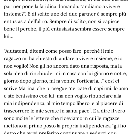
partner pone la fatidica domanda: “andiamo a vivere
insieme?”. E di solito uno dei due partner è sempre più
entusiasta dell’altro. Sempre di solito, non si capisce
bene il perchè, il più entusiasta sembra essere sempre
lui…
“Aiutatemi, ditemi come posso fare, perché il mio
ragazzo mi ha chiesto di andare a vivere insieme, e io
non voglio! Non gli ho ancora dato una risposta, ma la
sola idea di rinchiudermi in casa con lui giorno e notte,
giorno dopo giorno, mi fa venire l’orticaria…” così ci
scrive Marina, che prosegue “cercate di capirmi, lo amo
e sto benissimo con lui, ma non voglio rinunciare alla
mia indipendenza, al mio tempo libero, e al piacere di
trascorrere le mie serate in santa pace”. E a dire il vero
sono molte le lettere che riceviamo in cui le ragazze
mettono al primo posto la propria indipendenza “gli ho
detto che avrei preferito continuare a vederci così,