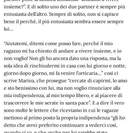
insieme?”. E di solito uno dei due partner è sempre più
entusiasta dell’altro. Sempre di solito, non si capisce
bene il perchè, il più entusiasta sembra essere sempre
lui…
“Aiutatemi, ditemi come posso fare, perché il mio
ragazzo mi ha chiesto di andare a vivere insieme, e io
non voglio! Non gli ho ancora dato una risposta, ma la
sola idea di rinchiudermi in casa con lui giorno e notte,
giorno dopo giorno, mi fa venire l’orticaria…” così ci
scrive Marina, che prosegue “cercate di capirmi, lo amo
e sto benissimo con lui, ma non voglio rinunciare alla
mia indipendenza, al mio tempo libero, e al piacere di
trascorrere le mie serate in santa pace”. E a dire il vero
sono molte le lettere che riceviamo in cui le ragazze
mettono al primo posto la propria indipendenza “gli ho
detto che avrei preferito continuare a vederci così,
quando ci va, e che anche per lui sarebbe stato