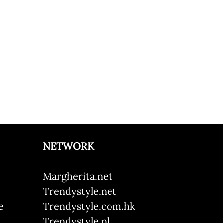
NETWORK
Margherita.net
Trendystyle.net
e
Trendystyle.com.hk
i
Trendystyle.nl