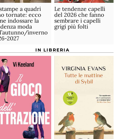
stampe a quadri
Le tendenze capelli
o tornate: ecco
del 2026 che fanno
e indossare la
sembrare i capelli
ndenza moda
grigi più folti
ll’autunno/inverno
26-2027
IN LIBRERIA