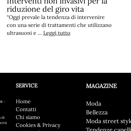
Interventi non invasivi per la
riduzione del giro vita
“Oggi prevale la tendenza di intervenire
con una serie di trattamenti che utilizzano
ultrasuoni e …
Leggi tutto
SERVICE
MAGAZINE
Home
8 -
Moda
Contatti
Bellezza
Chi siamo
 di
Moda street styl
verrà
Cookies & Privacy
Tendenze capell