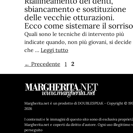
Riallineamento dei denti,
sbiancamento e sostituzione
delle vecchie otturazioni.
Ecco come sistemare il sorriso
Quali sono le tecniche di intervento più
indicate quando, non più giovani, si decide
che …
Leggi tutto
Pagina
Pagina
←
Precedente
1
2
Margherita.net è un prodotto di DOUBLESPEAK - Copyright © 199
2026
I contenuti e le immagini di questo sito sono di esclusiva proprietà
Margherita.net e coperti da diritto d'autore. Ogni uso illegittimo 
perseguito