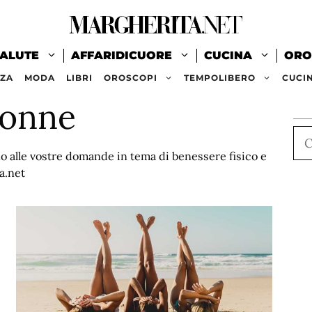
ALUTE
AFFARIDICUORE
CUCINA
ORO
ZZA
MODA
LIBRI
OROSCOPI
TEMPOLIBERO
CUCI
donne
Ce
o alle vostre domande in tema di benessere fisico e
a.net