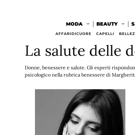
Vai
al
contenuto
MODA
BEAUTY
S
AFFARIDICUORE
CAPELLI
BELLE
La salute delle 
Donne, benessere e salute. Gli esperti rispondon
psicologico nella rubrica benessere di Margherit