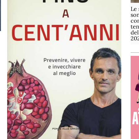
Le 
son
com
te
de
20