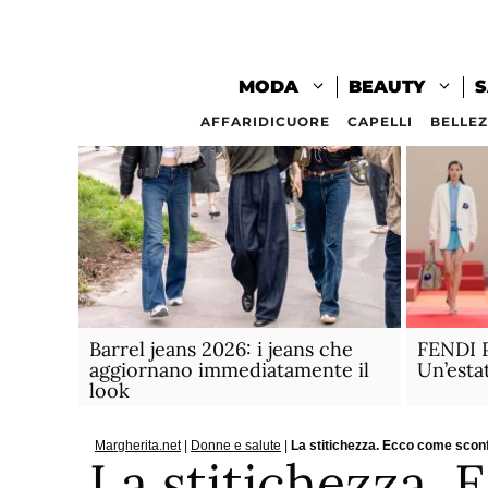
Vai
al
contenuto
MODA
BEAUTY
S
AFFARIDICUORE
CAPELLI
BELLE
Barrel jeans 2026: i jeans che
FENDI P
aggiornano immediatamente il
Un’esta
look
Margherita.net
|
Donne e salute
|
La stitichezza. Ecco come scon
La stitichezza.