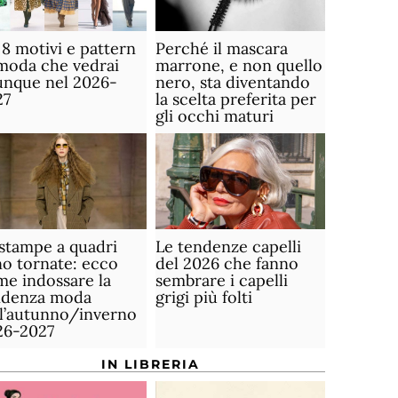
 8 motivi e pattern
Perché il mascara
moda che vedrai
marrone, e non quello
unque nel 2026-
nero, sta diventando
27
la scelta preferita per
gli occhi maturi
stampe a quadri
Le tendenze capelli
o tornate: ecco
del 2026 che fanno
e indossare la
sembrare i capelli
ndenza moda
grigi più folti
ll’autunno/inverno
26-2027
IN LIBRERIA