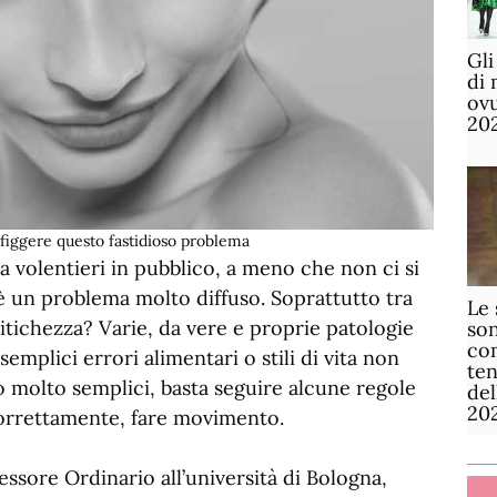
Gli
di 
ov
20
figgere questo fastidioso problema
a volentieri in pubblico, a meno che non ci si
 è un problema molto diffuso. Soprattutto tra
Le 
itichezza? Varie, da vere e proprie patologie
son
com
semplici errori alimentari o stili di vita non
te
so molto semplici, basta seguire alcune regole
de
20
 correttamente, fare movimento.
fessore Ordinario all’università di Bologna,