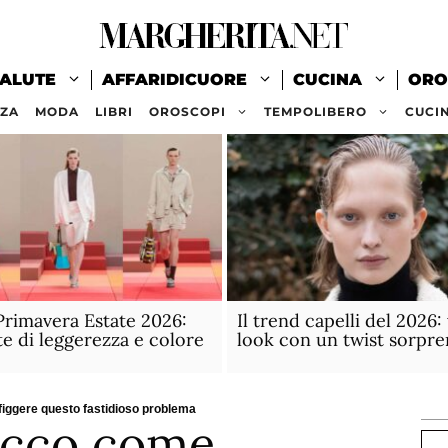
ALUTE
AFFARIDICUORE
CUCINA
ORO
ZZA
MODA
LIBRI
OROSCOPI
TEMPOLIBERO
CUCI
rimavera Estate 2026:
Il trend capelli del 2026:
te di leggerezza e colore
look con un twist sorpr
figgere questo fastidioso problema
 Ecco come
Ce