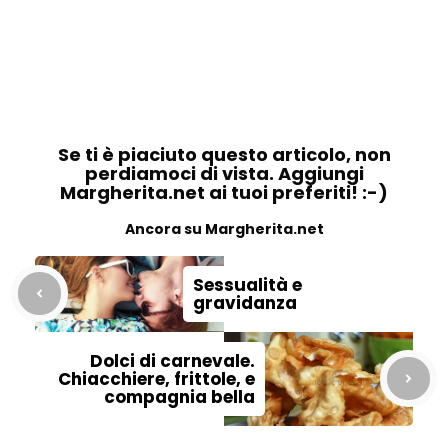
Se ti è piaciuto questo articolo, non
perdiamoci di vista. Aggiungi
Margherita.net ai tuoi preferiti! :-)
Ancora su Margherita.net
Sessualità e
gravidanza
Dolci di carnevale.
Chiacchiere, frittole, e
compagnia bella