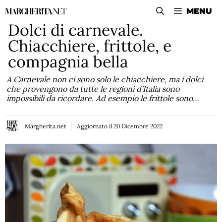
Vai
MENU
al
Dolci di carnevale.
contenuto
Chiacchiere, frittole, e
compagnia bella
A Carnevale non ci sono solo le chiacchiere, ma i dolci
che provengono da tutte le regioni d’Italia sono
impossibili da ricordare. Ad esempio le frittole sono…
Margherita.net
Aggiornato il
20 Dicembre 2022