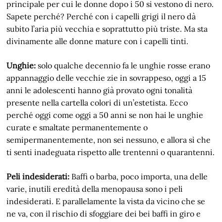
principale per cui le donne dopo i 50 si vestono di nero.
Sapete perché? Perché con i capelli grigi il nero dà
subito l’aria più vecchia e soprattutto più triste. Ma sta
divinamente alle donne mature con i capelli tinti.
Unghie:
solo qualche decennio fa le unghie rosse erano
appannaggio delle vecchie zie in sovrappeso, oggi a 15
anni le adolescenti hanno già provato ogni tonalità
presente nella cartella colori di un’estetista. Ecco
perché oggi come oggi a 50 anni se non hai le unghie
curate e smaltate permanentemente o
semipermanentemente, non sei nessuno, e allora sì che
ti senti inadeguata rispetto alle trentenni o quarantenni.
Peli indesiderati:
Baffi o barba, poco importa, una delle
varie, inutili eredità della menopausa sono i peli
indesiderati. E parallelamente la vista da vicino che se
ne va, con il rischio di sfoggiare dei bei baffi in giro e