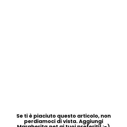
Se ti è piaciuto questo articolo, non
perdiamoci di vista. Aggiungi
Margherita.net ai tuoi preferiti! :-)