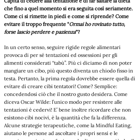
Capita di cedere alla tentazione e di far saltare la dieta
che fino a quel momento si era seguita così seriamente.
Come ci si rimette in piedi e come si riprende? Come
evitare il troppo frequente “
Ormai ho rovinato tutto,
forse lascio perdere e pazienza
“?
In un certo senso, seguire rigide regole alimentari
provoca di per sé tentazioni ed ossessioni per gli
alimenti considerati “tabù”. Più ci diciamo di non poter
mangiare un cibo, più questo diventa un chiodo fisso in
testa. Pertanto, la prima regola dovrebbe essere quella di
evitare di creare cibi tentatori! Come? Semplice:
concedendosi ciò che il nostro gusto desidera. Come
diceva Oscar Wilde: l’unico modo per resistere alle
tentazioni è cedervi! E’ bene inoltre ricordare che non
esistono cibi nocivi, è la quantità che fa la differenza.
Alcune strategie terapeutiche, come la Mindful Eating,
aiutano le persone ad ascoltare i propri sensi e le