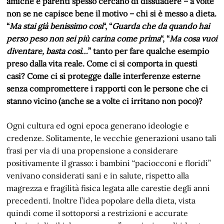
amiche e parenti spesso cercano di dissuadere – a volte
non se ne capisce bene il motivo – chi si è messo a dieta.
“
Ma stai già benissimo così
“, “
Guarda che da quando hai
perso peso non sei più carina come prima
“, “
Ma cosa vuoi
diventare, basta così…
” tanto per fare qualche esempio
preso dalla vita reale. Come ci si comporta in questi
casi? Come ci si protegge dalle interferenze esterne
senza compromettere i rapporti con le persone che ci
stanno vicino (anche se a volte ci irritano non poco)?
Ogni cultura ed ogni epoca generano ideologie e
credenze. Solitamente, le vecchie generazioni usano tali
frasi per via di una propensione a considerare
positivamente il grasso: i bambini “paciocconi e floridi”
venivano considerati sani e in salute, rispetto alla
magrezza e fragilità fisica legata alle carestie degli anni
precedenti. Inoltre l’idea popolare della dieta, vista
quindi come il sottoporsi a restrizioni e accurate