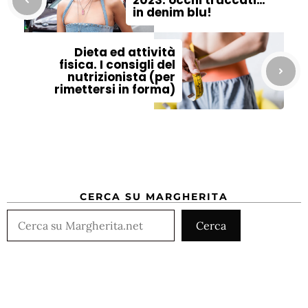
2023: occhi truccati…
in denim blu!
Dieta ed attività
fisica. I consigli del
nutrizionista (per
rimettersi in forma)
CERCA SU MARGHERITA
Cerca
Cerca