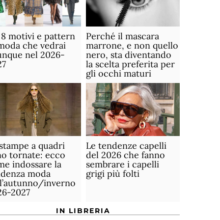
 8 motivi e pattern
Perché il mascara
moda che vedrai
marrone, e non quello
unque nel 2026-
nero, sta diventando
27
la scelta preferita per
gli occhi maturi
stampe a quadri
Le tendenze capelli
o tornate: ecco
del 2026 che fanno
e indossare la
sembrare i capelli
ndenza moda
grigi più folti
ll’autunno/inverno
26-2027
IN LIBRERIA