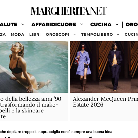
ALUTE
AFFARIDICUORE
CUCINA
ORO
ZZA
MODA
LIBRI
OROSCOPI
TEMPOLIBERO
CUCI
no della bellezza anni ’90
Alexander McQueen Pri
 trasformando il make-
Estate 2026
pelli e la skincare
ate
ché depilare troppo le sopracciglia non è sempre una buona idea