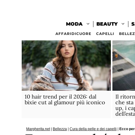
Vai
al
contenuto
MODA
BEAUTY
S
AFFARIDICUORE
CAPELLI
BELLE
10 hair trend per il 2026: dal
Il ritor
bixie cut al glamour più iconico
che sta
up, i ca
dell’est
Margherita.net
|
Bellezza
|
Cura della pelle e dei capelli
|
Ecco per