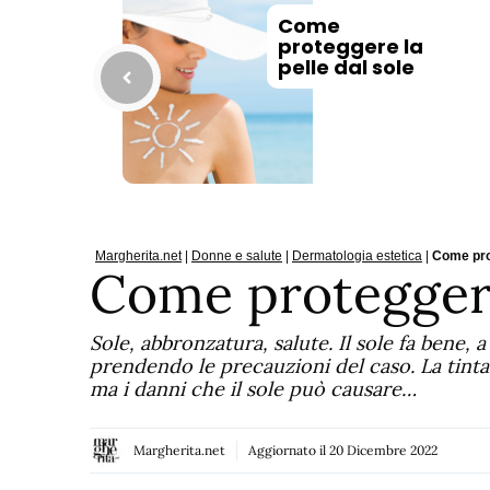
Come
proteggere la
pelle dal sole
Margherita.net
|
Donne e salute
|
Dermatologia estetica
|
Come prot
Come proteggere 
Sole, abbronzatura, salute. Il sole fa bene,
prendendo le precauzioni del caso. La tintar
ma i danni che il sole può causare…
Margherita.net
Aggiornato il
20 Dicembre 2022