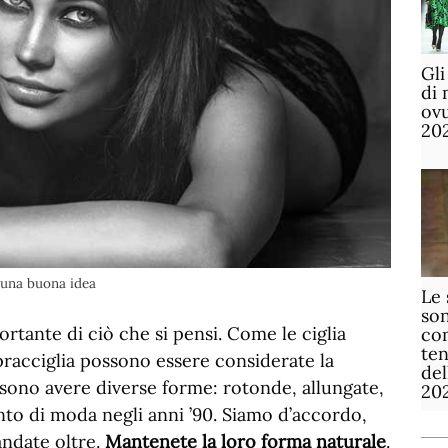
Gli
di 
ov
20
 una buona idea
Le 
son
rtante di ciò che si pensi. Come le ciglia
com
te
opracciglia possono essere considerate la
de
ssono avere diverse forme: rotonde, allungate,
20
anto di moda negli anni ’90. Siamo d’accordo,
andate oltre.
Mantenete la loro forma naturale
.