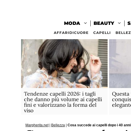
Vai
al
contenuto
MODA
BEAUTY
S
AFFARIDICUORE
CAPELLI
BELLE
Tendenze capelli 2026: i tagli
Questa
che danno più volume ai capelli
conquis
fini e valorizzano la forma del
elegant
viso
Margherita.net
|
Bellezza
|
Cosa succede ai capelli dopo i 40 anni