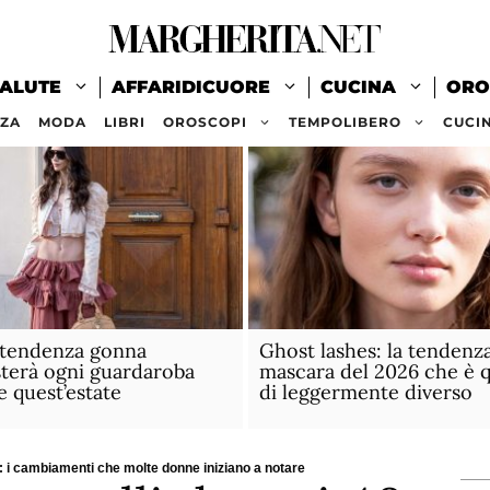
ALUTE
AFFARIDICUORE
CUCINA
ORO
ZZA
MODA
LIBRI
OROSCOPI
TEMPOLIBERO
CUCI
 tendenza gonna
Ghost lashes: la tendenz
terà ogni guardaroba
mascara del 2026 che è 
e quest’estate
di leggermente diverso
: i cambiamenti che molte donne iniziano a notare