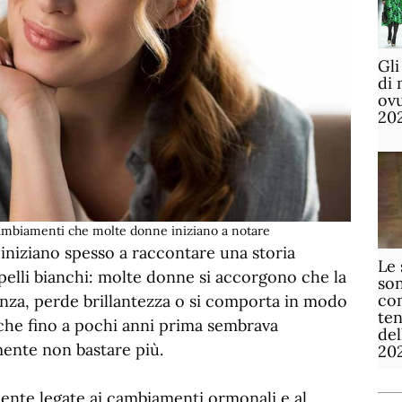
Gli
di 
ov
20
 cambiamenti che molte donne iniziano a notare
i iniziano spesso a raccontare una storia
Le 
pelli bianchi: molte donne si accorgono che la
son
com
nza, perde brillantezza o si comporta in modo
te
 che fino a pochi anni prima sembrava
de
ente non bastare più.
20
mente legate ai cambiamenti ormonali e al