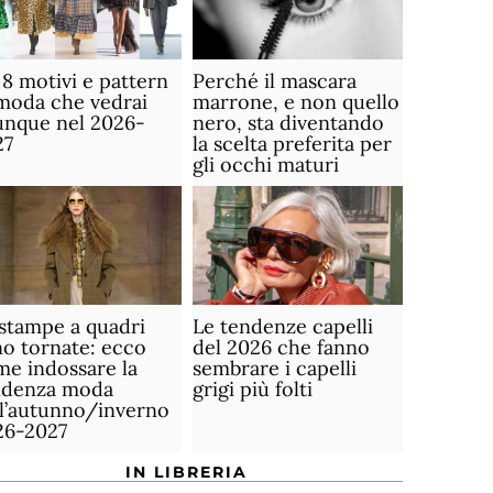
 8 motivi e pattern
Perché il mascara
moda che vedrai
marrone, e non quello
unque nel 2026-
nero, sta diventando
27
la scelta preferita per
gli occhi maturi
stampe a quadri
Le tendenze capelli
o tornate: ecco
del 2026 che fanno
e indossare la
sembrare i capelli
ndenza moda
grigi più folti
ll’autunno/inverno
26-2027
IN LIBRERIA