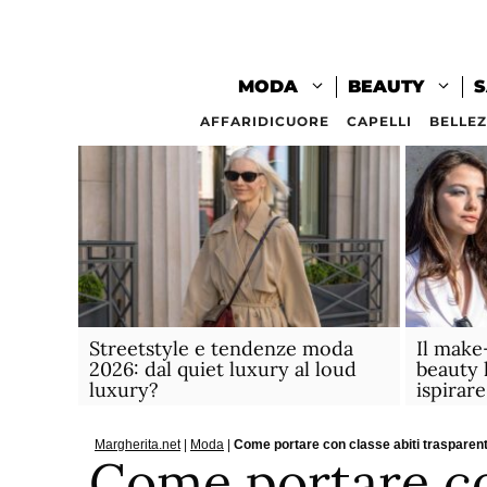
Vai
al
contenuto
MODA
BEAUTY
S
AFFARIDICUORE
CAPELLI
BELLE
Streetstyle e tendenze moda
Il make
2026: dal quiet luxury al loud
beauty 
luxury?
ispirare
Margherita.net
|
Moda
|
Come portare con classe abiti trasparent
Come portare co