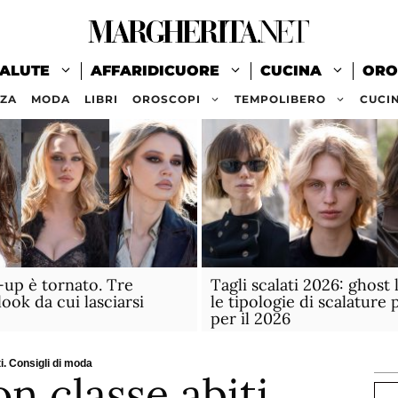
ALUTE
AFFARIDICUORE
CUCINA
ORO
ZZA
MODA
LIBRI
OROSCOPI
TEMPOLIBERO
CUCI
-up è tornato. Tre
Tagli scalati 2026: ghost 
look da cui lasciarsi
le tipologie di scalature 
per il 2026
i. Consigli di moda
n classe abiti
Ce