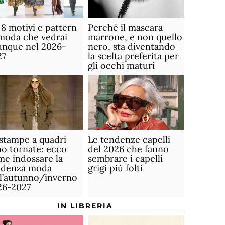
 8 motivi e pattern
Perché il mascara
moda che vedrai
marrone, e non quello
unque nel 2026-
nero, sta diventando
27
la scelta preferita per
gli occhi maturi
stampe a quadri
Le tendenze capelli
o tornate: ecco
del 2026 che fanno
e indossare la
sembrare i capelli
ndenza moda
grigi più folti
ll’autunno/inverno
26-2027
IN LIBRERIA