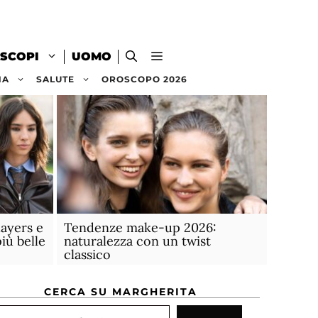
SCOPI
UOMO
NA
SALUTE
OROSCOPO 2026
layers e
Tendenze make-up 2026:
più belle
naturalezza con un twist
classico
CERCA SU MARGHERITA
rca