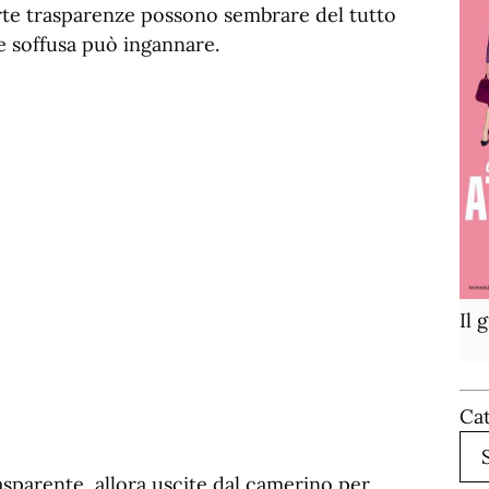
erte trasparenze possono sembrare del tutto
ce soffusa può ingannare.
Il 
Ca
sparente, allora uscite dal camerino per