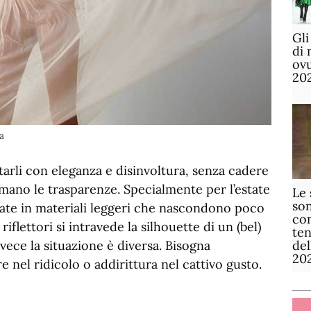
Gli
di 
ov
20
a
arli con eleganza e disinvoltura, senza cadere
 amano le trasparenze. Specialmente per l’estate
Le 
son
zzate in materiali leggeri che nascondono poco
com
riflettori si intravede la silhouette di un (bel)
te
de
nvece la situazione è diversa. Bisogna
20
e nel ridicolo o addirittura nel cattivo gusto.