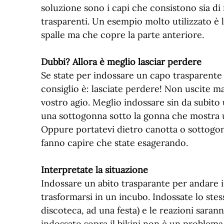
soluzione sono i capi che consistono sia di m
trasparenti. Un esempio molto utilizzato è 
spalle ma che copre la parte anteriore.
Dubbi? Allora è meglio lasciar perdere
Se state per indossare un capo trasparente 
consiglio è: lasciate perdere! Non uscite ma
vostro agio. Meglio indossare sin da subito
una sottogonna sotto la gonna che mostra un
Oppure portatevi dietro canotta o sottogonn
fanno capire che state esagerando.
Interpretate la situazione
Indossare un abito trasparante per andare i
trasformarsi in un incubo. Indossate lo ste
discoteca, ad una festa) e le reazioni sara
indossato sopra il bikini non è un problema,