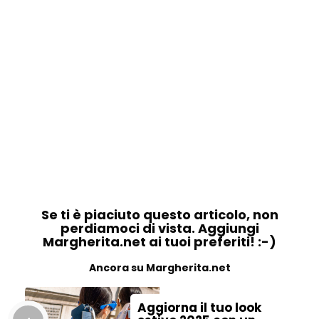
Se ti è piaciuto questo articolo, non
perdiamoci di vista. Aggiungi
Margherita.net ai tuoi preferiti! :-)
Ancora su Margherita.net
Aggiorna il tuo look