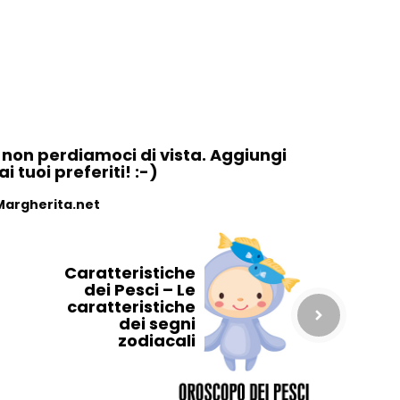
, non perdiamoci di vista. Aggiungi
 tuoi preferiti! :-)
Margherita.net
Caratteristiche
dei Pesci – Le
caratteristiche
dei segni
zodiacali