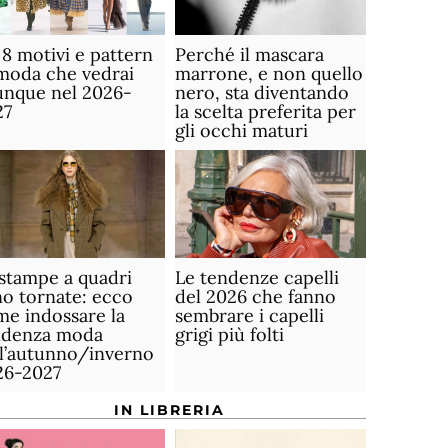
 8 motivi e pattern
Perché il mascara
moda che vedrai
marrone, e non quello
unque nel 2026-
nero, sta diventando
27
la scelta preferita per
gli occhi maturi
stampe a quadri
Le tendenze capelli
o tornate: ecco
del 2026 che fanno
e indossare la
sembrare i capelli
ndenza moda
grigi più folti
ll’autunno/inverno
26-2027
IN LIBRERIA