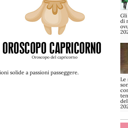
Gli
di 
ov
20
Oroscopo del capricorno
oni solide a passioni passeggere.
Le 
son
com
te
de
20