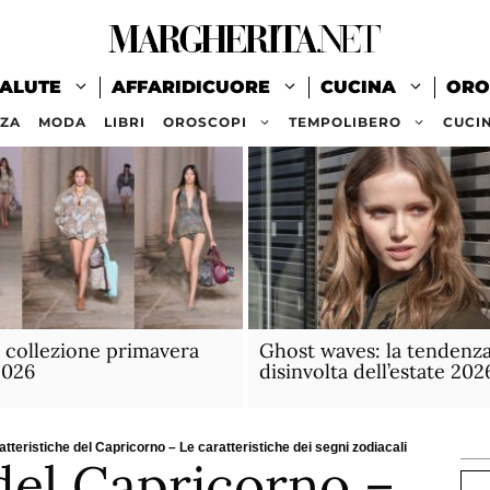
ALUTE
AFFARIDICUORE
CUCINA
ORO
ZZA
MODA
LIBRI
OROSCOPI
TEMPOLIBERO
CUCI
 collezione primavera
Ghost waves: la tendenza
2026
disinvolta dell’estate 202
atteristiche del Capricorno – Le caratteristiche dei segni zodiacali
del Capricorno –
Ce