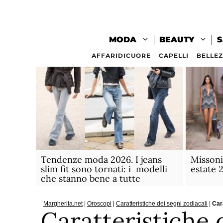
Vai
al
contenuto
MODA
BEAUTY
S
AFFARIDICUORE
CAPELLI
BELLE
Tendenze moda 2026. I jeans
Missoni
slim fit sono tornati: i modelli
estate 
che stanno bene a tutte
Margherita.net
|
Oroscopi
|
Caratteristiche dei segni zodiacali
|
Car
Caratteristiche 