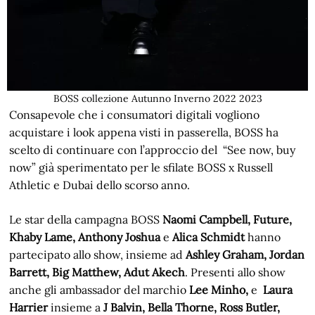
BOSS collezione Autunno Inverno 2022 2023
Consapevole che i consumatori digitali vogliono
acquistare i look appena visti in passerella, BOSS ha
scelto di continuare con l’approccio del “See now, buy
now” già sperimentato per le sfilate BOSS x Russell
Athletic e Dubai dello scorso anno.
Le star della campagna BOSS
Naomi Campbell, Future,
Khaby Lame, Anthony Joshua
e
Alica Schmidt
hanno
partecipato allo show, insieme ad
Ashley Graham, Jordan
Barrett, Big Matthew, Adut Akech
. Presenti allo show
anche gli ambassador del marchio
Lee Minho,
e
Laura
Harrier
insieme a
J Balvin, Bella Thorne, Ross Butler,