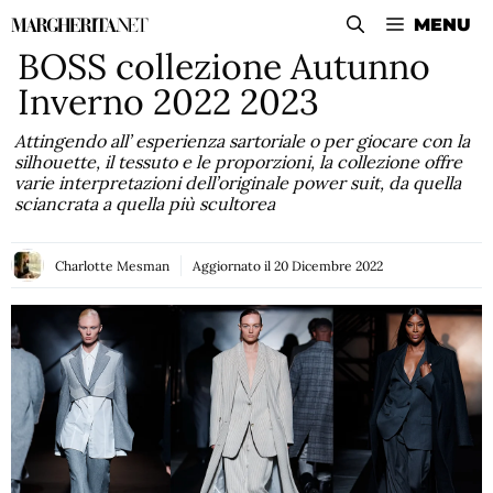
Vai
MENU
al
BOSS collezione Autunno
contenuto
Inverno 2022 2023
Attingendo all’ esperienza sartoriale o per giocare con la
silhouette, il tessuto e le proporzioni, la collezione offre
varie interpretazioni dell’originale power suit, da quella
sciancrata a quella più scultorea
Charlotte Mesman
Aggiornato il
20 Dicembre 2022