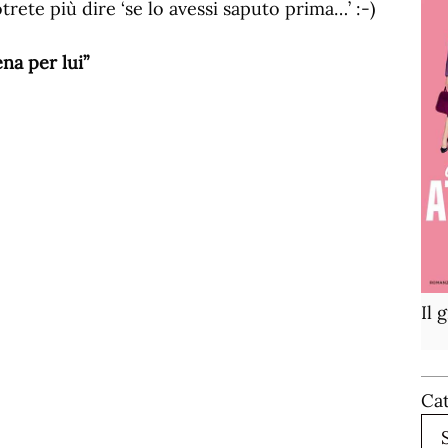
trete più dire ‘se lo avessi saputo prima…’ :-)
na per lui”
Il 
Ca