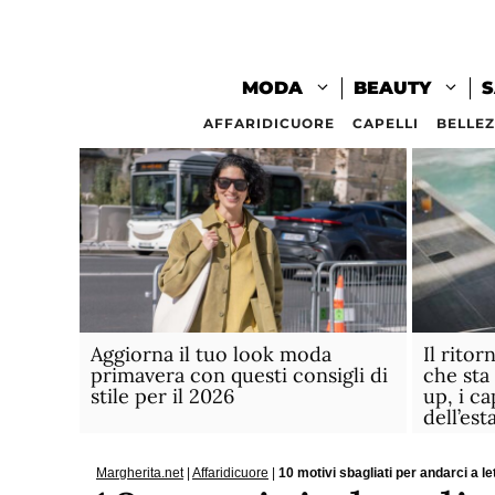
Vai
al
contenuto
MODA
BEAUTY
S
AFFARIDICUORE
CAPELLI
BELLE
Aggiorna il tuo look moda
Il ritor
primavera con questi consigli di
che sta
stile per il 2026
up, i ca
dell’est
Margherita.net
|
Affaridicuore
|
10 motivi sbagliati per andarci a le