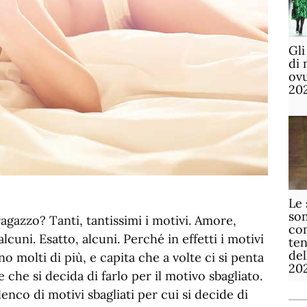
Gli
di 
ov
20
Le 
son
ragazzo? Tanti, tantissimi i motivi. Amore,
com
lcuni. Esatto, alcuni. Perché in effetti i motivi
te
de
o molti di più, e capita che a volte ci si penta
20
 che si decida di farlo per il motivo sbagliato.
nco di motivi sbagliati per cui si decide di