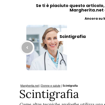
Se ti è piaciuto questo articolo
Margherita.net ai
Ancora su 
Scintigrafia
Margherita.net
|
Donne e salute
|
Scintigrafia
Scintigrafia
Come altre tecniche analoghe utilizza una s