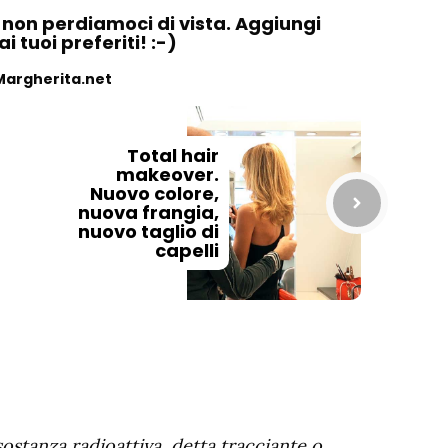
, non perdiamoci di vista. Aggiungi
 tuoi preferiti! :-)
Margherita.net
Total hair
makeover.
Nuovo colore,
nuova frangia,
nuovo taglio di
capelli
ostanza radioattiva, detta tracciante o