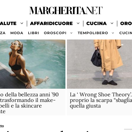
ALUTE
AFFARIDICUORE
CUCINA
ORO
ZZA
MODA
LIBRI
OROSCOPI
TEMPOLIBERO
CUCI
no della bellezza anni ’90
La ‘ Wrong Shoe Theory’
 trasformando il make-
proprio la scarpa “sbaglia
pelli e la skincare
quella giusta
ate
tto