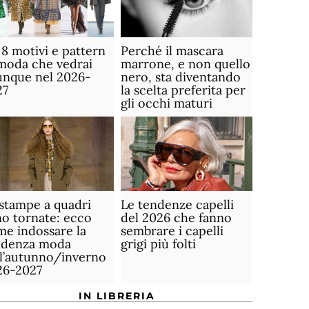
 8 motivi e pattern
Perché il mascara
moda che vedrai
marrone, e non quello
unque nel 2026-
nero, sta diventando
27
la scelta preferita per
gli occhi maturi
stampe a quadri
Le tendenze capelli
o tornate: ecco
del 2026 che fanno
e indossare la
sembrare i capelli
ndenza moda
grigi più folti
ll’autunno/inverno
26-2027
IN LIBRERIA