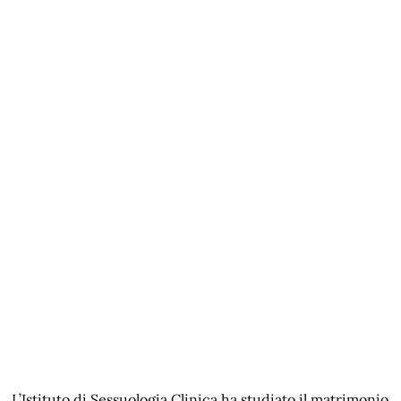
L’Istituto di Sessuologia Clinica ha studiato il matrimonio