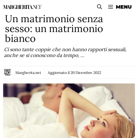
Vai
MENU
al
Un matrimonio senza
contenuto
sesso: un matrimonio
bianco
Ci sono tante coppie che non hanno rapporti sessuali,
anche se si conoscono da tempo, …
Margherita.net
Aggiornato il
20 Dicembre 2022