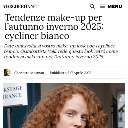
Vai
MENU
al
Tendenze make-up per
contenuto
l’autunno inverno 2025:
eyeliner bianco
Date una svolta al vostro make-up look con l’eyeliner
bianco. Giambattista Valli vede questo look retrò come
tendenza make-up per l’autunno inverno 2025.
Charlotte Mesman
Pubblicato il
17 Aprile 2025