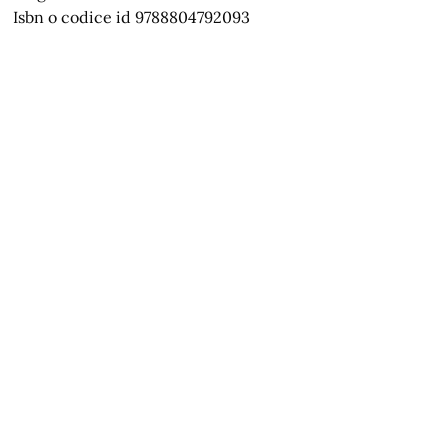
Isbn o codice id 9788804792093