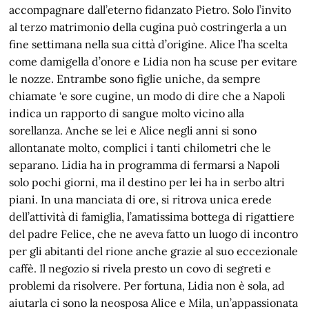
accompagnare dall’eterno fidanzato Pietro. Solo l’invito
al terzo matrimonio della cugina può costringerla a un
fine settimana nella sua città d’origine. Alice l’ha scelta
come damigella d’onore e Lidia non ha scuse per evitare
le nozze. Entrambe sono figlie uniche, da sempre
chiamate ‘e sore cugine, un modo di dire che a Napoli
indica un rapporto di sangue molto vicino alla
sorellanza. Anche se lei e Alice negli anni si sono
allontanate molto, complici i tanti chilometri che le
separano. Lidia ha in programma di fermarsi a Napoli
solo pochi giorni, ma il destino per lei ha in serbo altri
piani. In una manciata di ore, si ritrova unica erede
dell’attività di famiglia, l’amatissima bottega di rigattiere
del padre Felice, che ne aveva fatto un luogo di incontro
per gli abitanti del rione anche grazie al suo eccezionale
caffè. Il negozio si rivela presto un covo di segreti e
problemi da risolvere. Per fortuna, Lidia non è sola, ad
aiutarla ci sono la neosposa Alice e Mila, un’appassionata