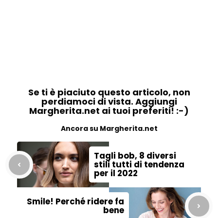
Se ti è piaciuto questo articolo, non
perdiamoci di vista. Aggiungi
Margherita.net ai tuoi preferiti! :-)
Ancora su Margherita.net
Tagli bob, 8 diversi
stili tutti di tendenza
per il 2022
Smile! Perché ridere fa
bene