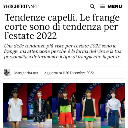
Vai
MENU
al
Tendenze capelli. Le frange
contenuto
corte sono di tendenza per
l’estate 2022
Una delle tendenze più viste per l’estate 2022 sono le
frange, ma attenzione perché è la forma del viso e la tua
personalità a determinare il tipo di frangia che fa per te.
Margherita.net
Aggiornato il
20 Dicembre 2022