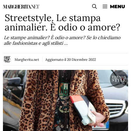
Vai
MENU
al
Streetstyle. Le stampa
contenuto
animalier. È odio o amore?
Le stampe animalier? È odio o amore? Se lo chiediamo
alle fashionistas e agli stilisti …
Margherita.net
Aggiornato il
20 Dicembre 2022