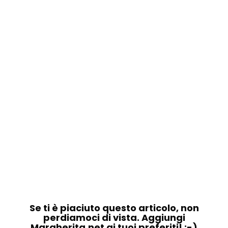
Se ti è piaciuto questo articolo, non
perdiamoci di vista. Aggiungi
Margherita.net ai tuoi preferiti! :-)