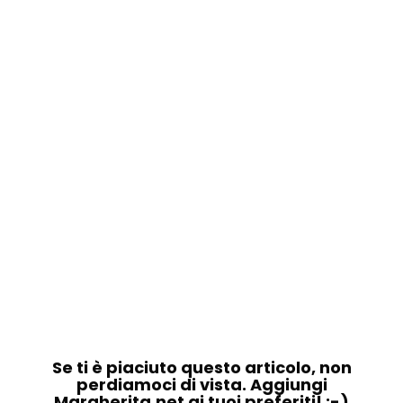
Se ti è piaciuto questo articolo, non
perdiamoci di vista. Aggiungi
Margherita.net ai tuoi preferiti! :-)