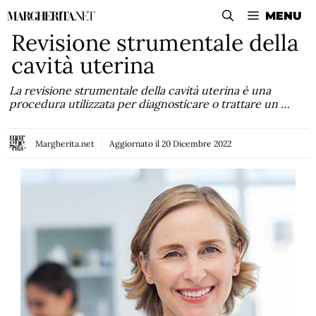
Vai
MENU
al
Revisione strumentale della
contenuto
cavità uterina
La revisione strumentale della cavità uterina è una
procedura utilizzata per diagnosticare o trattare un …
Margherita.net
Aggiornato il
20 Dicembre 2022