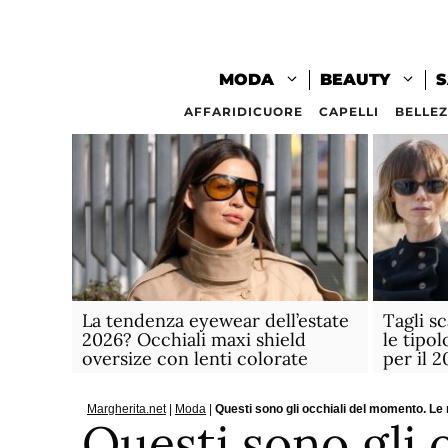
Vai
al
contenuto
MODA
BEAUTY
S
AFFARIDICUORE
CAPELLI
BELLE
La tendenza eyewear dell’estate
Tagli sc
2026? Occhiali maxi shield
le tipol
oversize con lenti colorate
per il 
Margherita.net
|
Moda
|
Questi sono gli occhiali del momento. Le
Questi sono gli o