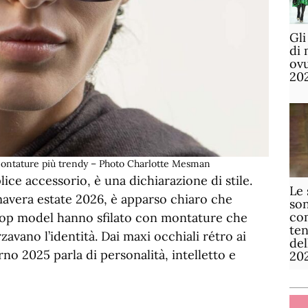
Gli
di 
ov
20
montature più trendy – Photo Charlotte Mesman
ice accessorio, è una dichiarazione di stile.
Le 
rimavera estate 2026, è apparso chiaro che
son
com
 top model hanno sfilato con montature che
te
avano l’identità. Dai maxi occhiali rétro ai
de
erno 2025 parla di personalità, intelletto e
20