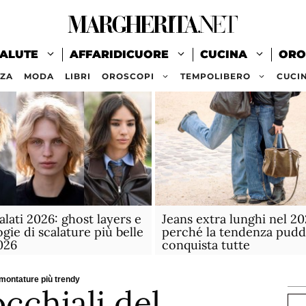
ALUTE
AFFARIDICUORE
CUCINA
ORO
ZZA
MODA
LIBRI
OROSCOPI
TEMPOLIBERO
CUCI
alati 2026: ghost layers e
Jeans extra lunghi nel 20
ogie di scalature più belle
perché la tendenza pudd
2026
conquista tutte
 montature più trendy
cchiali del
Ce