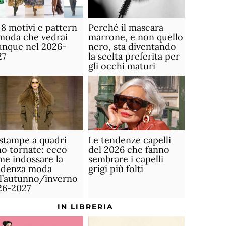
 8 motivi e pattern
Perché il mascara
moda che vedrai
marrone, e non quello
unque nel 2026-
nero, sta diventando
27
la scelta preferita per
gli occhi maturi
stampe a quadri
Le tendenze capelli
o tornate: ecco
del 2026 che fanno
e indossare la
sembrare i capelli
ndenza moda
grigi più folti
ll’autunno/inverno
26-2027
IN LIBRERIA