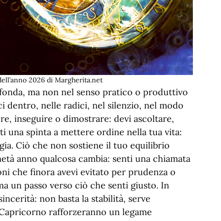
ell’anno 2026 di Margherita.net
ofonda, ma non nel senso pratico o produttivo
ci dentro, nelle radici, nel silenzio, nel modo
rere, inseguire o dimostrare: devi ascoltare,
nti una spinta a mettere ordine nella tua vita:
rgia. Ciò che non sostiene il tuo equilibrio
A metà anno qualcosa cambia: senti una chiamata
oni che finora avevi evitato per prudenza o
ma un passo verso ciò che senti giusto. In
ncerità: non basta la stabilità, serve
i Capricorno rafforzeranno un legame