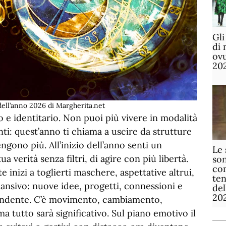
Gli
di 
ov
20
ell’anno 2026 di Margherita.net
vo e identitario. Non puoi più vivere in modalità
ti: quest’anno ti chiama a uscire da strutture
ngono più. All’inizio dell’anno senti un
Le 
a verità senza filtri, di agire con più libertà.
son
com
 inizi a toglierti maschere, aspettative altrui,
te
ansivo: nuove idee, progetti, connessioni e
de
20
rendente. C’è movimento, cambiamento,
 tutto sarà significativo. Sul piano emotivo il