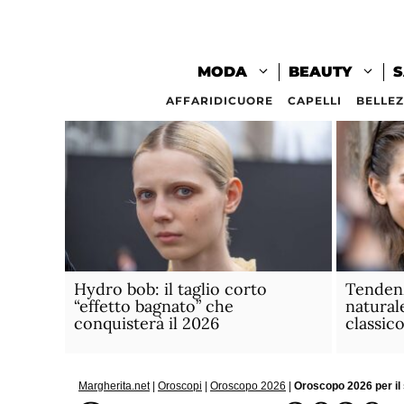
Vai
al
contenuto
MODA
BEAUTY
S
AFFARIDICUORE
CAPELLI
BELLE
Hydro bob: il taglio corto
Tenden
“effetto bagnato” che
natural
conquisterà il 2026
classic
Margherita.net
|
Oroscopi
|
Oroscopo 2026
|
Oroscopo 2026 per il