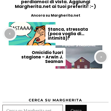
perdiamoci di vista. Aggiungi
Margherita.net ai tuoi preferiti! :-)
Ancora su Margherita.net
Stanca, stressata
(poca voglia di…
intimità)?
Omicidio fuori
stagione – Arwin J.
Seaman
CERCA SU MARGHERITA
Cerca
Cerca