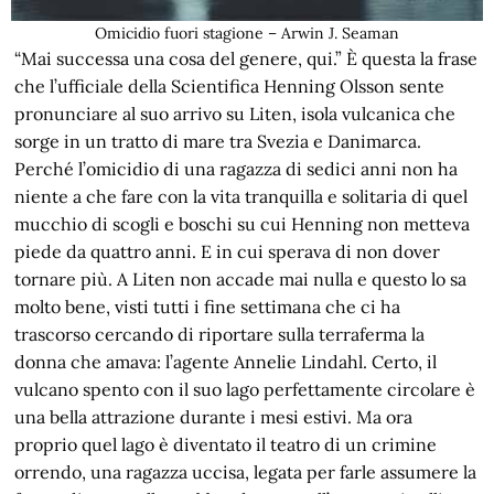
Omicidio fuori stagione – Arwin J. Seaman
“Mai successa una cosa del genere, qui.” È questa la frase
che l’ufficiale della Scientifica Henning Olsson sente
pronunciare al suo arrivo su Liten, isola vulcanica che
sorge in un tratto di mare tra Svezia e Danimarca.
Perché l’omicidio di una ragazza di sedici anni non ha
niente a che fare con la vita tranquilla e solitaria di quel
mucchio di scogli e boschi su cui Henning non metteva
piede da quattro anni. E in cui sperava di non dover
tornare più. A Liten non accade mai nulla e questo lo sa
molto bene, visti tutti i fine settimana che ci ha
trascorso cercando di riportare sulla terraferma la
donna che amava: l’agente Annelie Lindahl. Certo, il
vulcano spento con il suo lago perfettamente circolare è
una bella attrazione durante i mesi estivi. Ma ora
proprio quel lago è diventato il teatro di un crimine
orrendo, una ragazza uccisa, legata per farle assumere la