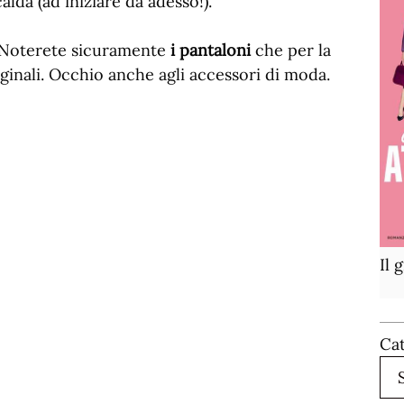
lda (ad iniziare da adesso!).
e. Noterete sicuramente
i pantaloni
che per la
ginali. Occhio anche agli accessori di moda.
Il 
Ca