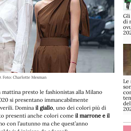
Gli
di 
ov
20
0. Foto: Charlotte Mesman
Le 
son
mattina presto le fashionistas alla Milano
com
te
2020 si presentano immancabilmente
de
verili. Domina
il giallo
, uno dei colori più di
20
lto presenti anche colori come
il marrone e il
amo con l’autunno ma che quest’anno