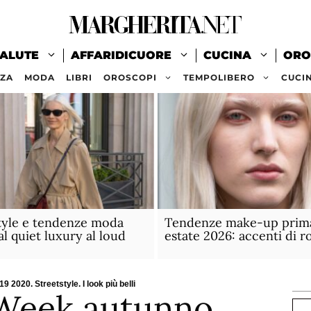
ALUTE
AFFARIDICUORE
CUCINA
ORO
ZZA
MODA
LIBRI
OROSCOPI
TEMPOLIBERO
CUCI
tyle e tendenze moda
Tendenze make-up prim
al quiet luxury al loud
estate 2026: accenti di r
2020. Streetstyle. I look più belli
 Week autunno
Ce