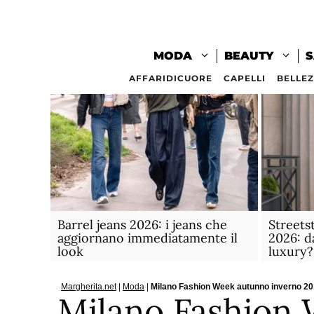
Vai
al
contenuto
MODA
BEAUTY
S
AFFARIDICUORE
CAPELLI
BELLE
Barrel jeans 2026: i jeans che
Streets
aggiornano immediatamente il
2026: d
look
luxury?
Margherita.net
|
Moda
|
Milano Fashion Week autunno inverno 2019 
Milano Fashion