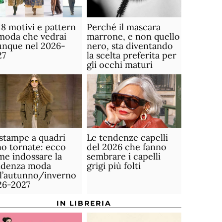
 8 motivi e pattern
Perché il mascara
moda che vedrai
marrone, e non quello
unque nel 2026-
nero, sta diventando
27
la scelta preferita per
gli occhi maturi
stampe a quadri
Le tendenze capelli
o tornate: ecco
del 2026 che fanno
e indossare la
sembrare i capelli
ndenza moda
grigi più folti
ll’autunno/inverno
26-2027
IN LIBRERIA