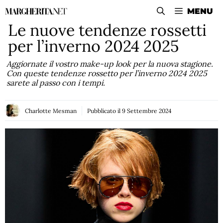
Vai
MENU
al
Le nuove tendenze rossetti
contenuto
per l’inverno 2024 2025
Aggiornate il vostro make-up look per la nuova stagione.
Con queste tendenze rossetto per l’inverno 2024 2025
sarete al passo con i tempi.
Charlotte Mesman
Pubblicato il
9 Settembre 2024