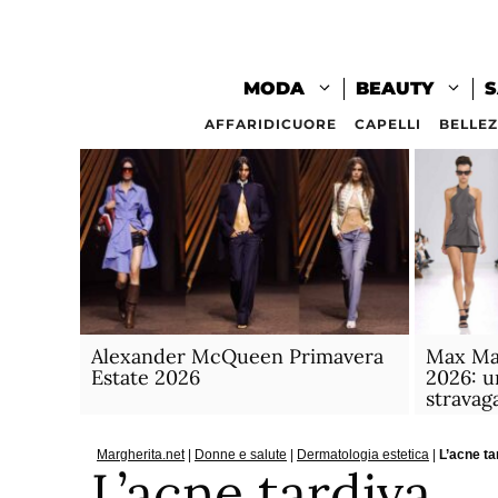
Vai
al
contenuto
MODA
BEAUTY
S
AFFARIDICUORE
CAPELLI
BELLE
Alexander McQueen Primavera
Max Ma
Estate 2026
2026: u
stravag
Margherita.net
|
Donne e salute
|
Dermatologia estetica
|
L’acne ta
L’acne tardiva