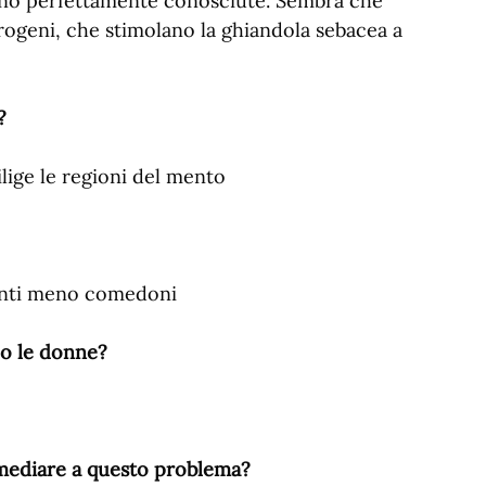
 sono perfettamente conosciute. Sembra che
rogeni, che stimolano la ghiandola sebacea a
?
lige le regioni del mento
senti meno comedoni
 o le donne?
rimediare a questo problema?