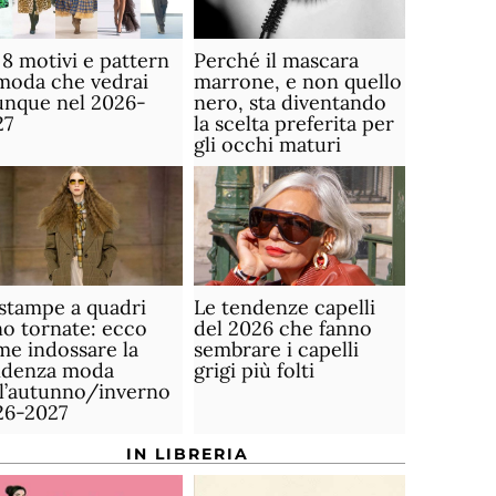
 8 motivi e pattern
Perché il mascara
moda che vedrai
marrone, e non quello
unque nel 2026-
nero, sta diventando
27
la scelta preferita per
gli occhi maturi
stampe a quadri
Le tendenze capelli
o tornate: ecco
del 2026 che fanno
e indossare la
sembrare i capelli
ndenza moda
grigi più folti
ll’autunno/inverno
26-2027
IN LIBRERIA