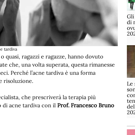
Gli
di 
ov
20
e tardiva
, o quasi, ragazzi e ragazze, hanno dovuto
ate che, una volta superata, questa rimanesse
eci. Perché l’acne tardiva è una forma
 risoluzione.
Le 
son
com
ialista, che prescriverà la terapia più
te
 di acne tardiva con il
Prof. Francesco Bruno
de
20