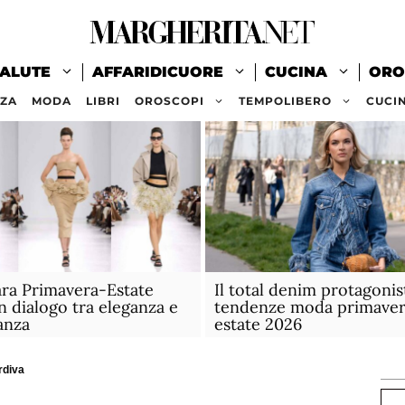
ALUTE
AFFARIDICUORE
CUCINA
ORO
ZZA
MODA
LIBRI
OROSCOPI
TEMPOLIBERO
CUCI
ra Primavera-Estate
Il total denim protagonis
n dialogo tra eleganza e
tendenze moda primaver
anza
estate 2026
rdiva
Ce