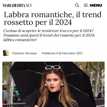
Vai
MENU
al
Labbra romantiche, il trend
contenuto
rossetto per il 2024
Curiosa di scoprire le tendenze trucco per il 2024?
Possiamo anticiparti il trend del rossetto per il 2024:
labbra romantiche!
Charlotte Mesman
Pubblicato il
26 Dicembre 2023