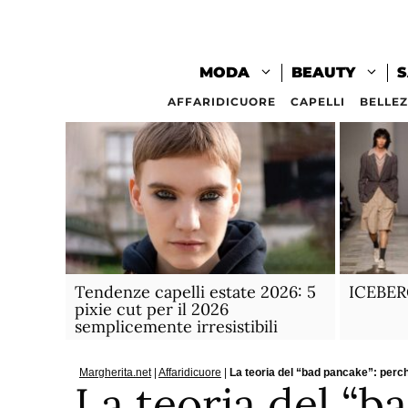
Vai
al
contenuto
MODA
BEAUTY
S
AFFARIDICUORE
CAPELLI
BELLE
Tendenze capelli estate 2026: 5
ICEBER
pixie cut per il 2026
semplicemente irresistibili
Margherita.net
|
Affaridicuore
|
La teoria del “bad pancake”: perc
La teoria del “b