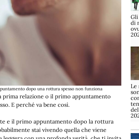
Gli
di 
ov
20
Le 
appuntamento dopo una rottura spesso non funziona
son
la prima relazione o il primo appuntamento
com
te
so. E perché va bene così.
de
20
nte e il primo appuntamento dopo la rottura
babilmente stai vivendo quella che viene
 leggera con una profonda verità, che ti invita