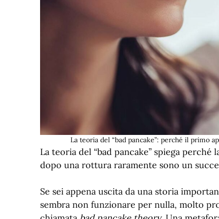
La teoria del “bad pancake”: perché il primo 
La teoria del “bad pancake” spiega perché 
dopo una rottura raramente sono un succes
Se sei appena uscita da una storia importa
sembra non funzionare per nulla, molto pro
chiamata
bad pancake theory
. Una metafora