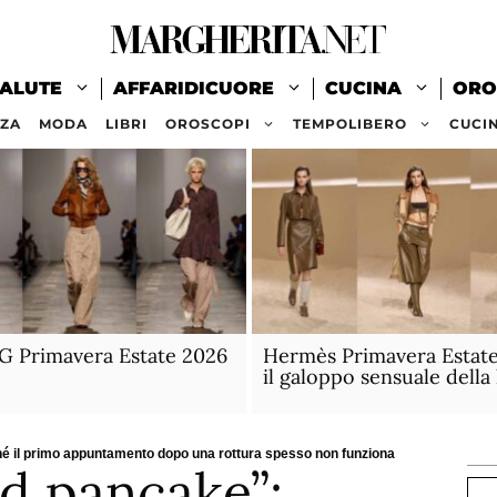
ALUTE
AFFARIDICUORE
CUCINA
ORO
ZZA
MODA
LIBRI
OROSCOPI
TEMPOLIBERO
CUCI
G Primavera Estate 2026
Hermès Primavera Estate
il galoppo sensuale della 
hé il primo appuntamento dopo una rottura spesso non funziona
ad pancake”:
Ce