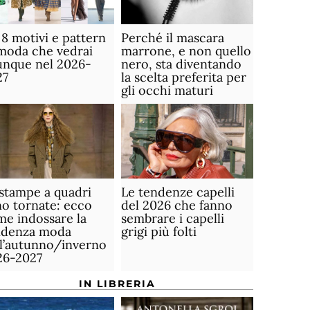
 8 motivi e pattern
Perché il mascara
moda che vedrai
marrone, e non quello
unque nel 2026-
nero, sta diventando
27
la scelta preferita per
gli occhi maturi
stampe a quadri
Le tendenze capelli
o tornate: ecco
del 2026 che fanno
e indossare la
sembrare i capelli
ndenza moda
grigi più folti
ll’autunno/inverno
26-2027
IN LIBRERIA