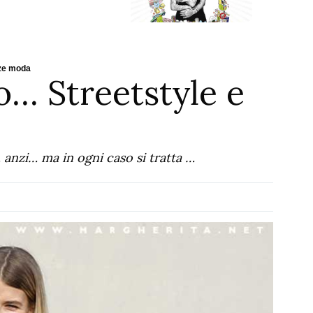
nze moda
o… Streetstyle e
anzi… ma in ogni caso si tratta …