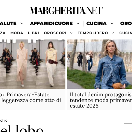
ALUTE
AFFARIDICUORE
CUCINA
ORO
ZZA
MODA
LIBRI
OROSCOPI
TEMPOLIBERO
CUCI
ax Primavera-Estate
Il total denim protagonis
a leggerezza come atto di
tendenze moda primaver
estate 2026
cchio
el lobo
Ce