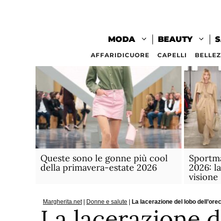
Vai
al
contenuto
MODA
BEAUTY
S
AFFARIDICUORE
CAPELLI
BELLE
Queste sono le gonne più cool
Sportm
della primavera-estate 2026
2026: l
visione
Margherita.net
|
Donne e salute
|
La lacerazione del lobo dell’ore
La lacerazione d