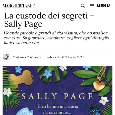
Vai
MENU
al
La custode dei segreti –
contenuto
Sally Page
Vicende piccole e grandi di vita vissuta, che custodisce
con cura. Sa guardare, ascoltare, cogliere ogni dettaglio.
Janice sa bene che
Costanza Cristianini
Pubblicato il
17 Aprile 2023