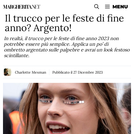
Vai
MENU
al
Il trucco per le feste di fine
contenuto
anno? Argento!
In realtà, il trucco per le feste di fine anno 2023 non
potrebbe essere più semplice. Applica un po’ di
ombretto argentato sulle palpebre e avrai un look festoso
scintillante.
Charlotte Mesman
Pubblicato il
27 Dicembre 2023