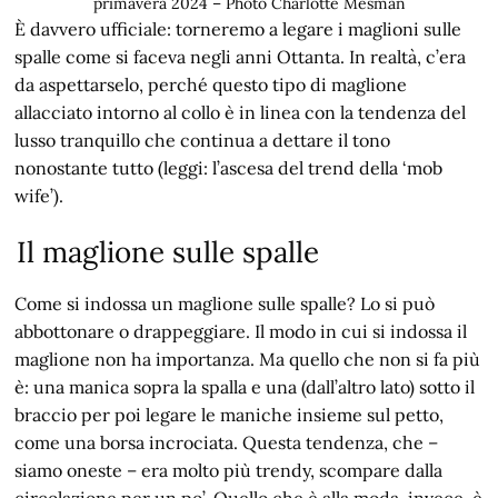
primavera 2024 – Photo Charlotte Mesman
È davvero ufficiale: torneremo a legare i maglioni sulle
spalle come si faceva negli anni Ottanta. In realtà, c’era
da aspettarselo, perché questo tipo di maglione
allacciato intorno al collo è in linea con la tendenza del
lusso tranquillo che continua a dettare il tono
nonostante tutto (leggi: l’ascesa del trend della ‘mob
wife’).
Il maglione sulle spalle
Come si indossa un maglione sulle spalle? Lo si può
abbottonare o drappeggiare. Il modo in cui si indossa il
maglione non ha importanza. Ma quello che non si fa più
è: una manica sopra la spalla e una (dall’altro lato) sotto il
braccio per poi legare le maniche insieme sul petto,
come una borsa incrociata. Questa tendenza, che –
siamo oneste – era molto più trendy, scompare dalla
circolazione per un po’. Quello che è alla moda, invece, è