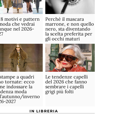
 8 motivi e pattern
Perché il mascara
moda che vedrai
marrone, e non quello
unque nel 2026-
nero, sta diventando
27
la scelta preferita per
gli occhi maturi
stampe a quadri
Le tendenze capelli
o tornate: ecco
del 2026 che fanno
e indossare la
sembrare i capelli
ndenza moda
grigi più folti
ll’autunno/inverno
26-2027
IN LIBRERIA