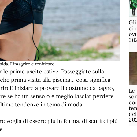
Gli
di 
ov
20
 calda. Dimagrire e tonificare
le prime uscite estive. Passeggiate sulla
he prima visita alla piscina… cosa significa
irci! Iniziare a provare il costume da bagno,
Le 
ire se ha un senso o e meglio lasciar perdere
son
com
 ultime tendenze in tema di moda.
te
de
20
ire voglia di essere più in forma, di sentirci più
e.