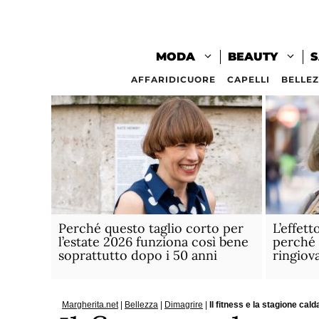
Vai
al
contenuto
MODA
BEAUTY
S
AFFARIDICUORE
CAPELLI
BELLE
Perché questo taglio corto per
L’effett
l’estate 2026 funziona così bene
perché 
soprattutto dopo i 50 anni
ringiov
Margherita.net
|
Bellezza
|
Dimagrire
|
Il fitness e la stagione cal