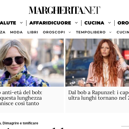
ALUTE
AFFARIDICUORE
CUCINA
ORO
ZZA
MODA
LIBRI
OROSCOPI
TEMPOLIBERO
CUCI
o anti-età del bob:
Dal bob a Rapunzel: i cape
questa lunghezza
ultra lunghi tornano nel
anisce così tanto
da. Dimagrire e tonificare