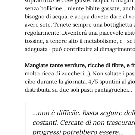
soprattutto le cose giuste. Acqua, o magari 
senza bollicine… niente bibite gassate, anch
bisogno di acqua, e acqua dovete dare al v
avere sete. Tenete sempre una bottiglietta 
regolarmente. Diventerà una piacevole abit
tossine, a tenere alto il metabolismo, e · se
adeguata · può contribuire al dimagrimento
Mangiate tante verdure, ricche di fibre, e f
molto ricca di zuccheri…). Non saltate i past
cibo durante la giornata. 4/5 spuntini al gi
distribuita su due soli pasti pantagruelici…
…non è difficile. Basta seguire del
costanti. Cercate di non trascurare l
progressi potrebbero essere…