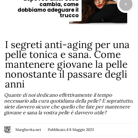
cambia, come
dobbiamo adeguare il
trucco
I segreti anti-aging per una
pelle tonica e sana. Come
mantenere giovane la pelle
nonostante il passare degli
anni
Quante di noi dedicano effettivamente il tempo
necessario alla cura quotidiana della pelle? E soprattutto,
siete davvero sicure che quello che fate per mantenere
giovane e sana la vostra pelle è davvero utile?
Margherita.net
Pubblicato il
8 Maggio 2023