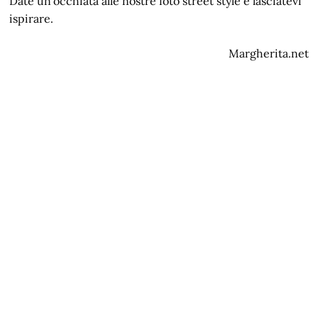
Date un’occhiata alle nostre foto street style e lasciatevi
ispirare.
Margherita.net