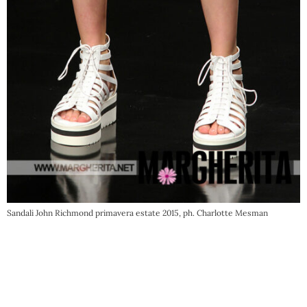
Sandali John Richmond primavera estate 2015, ph. Charlotte Mesman