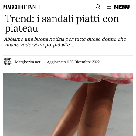
Vai
MENU
al
Trend: i sandali piatti con
contenuto
plateau
Abbiamo una buona notizia per tutte quelle donne che
amano vedersi un po’ più alte. …
Margherita.net
Aggiornato il
20 Dicembre 2022