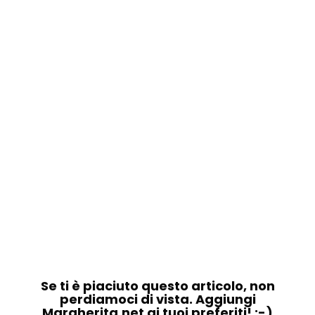
Se ti è piaciuto questo articolo, non
perdiamoci di vista. Aggiungi
Margherita.net ai tuoi preferiti! :-)