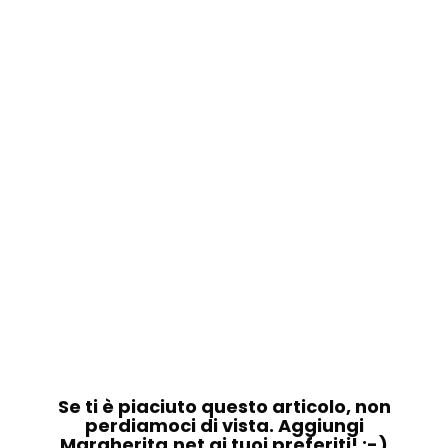
Se ti è piaciuto questo articolo, non
perdiamoci di vista. Aggiungi
Margherita.net ai tuoi preferiti! :-)