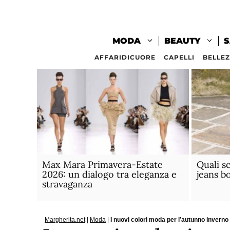
Vai
al
contenuto
MODA
BEAUTY
S
AFFARIDICUORE
CAPELLI
BELLE
Max Mara Primavera-Estate
Quali s
2026: un dialogo tra eleganza e
jeans b
stravaganza
Margherita.net
|
Moda
|
I nuovi colori moda per l’autunno invern