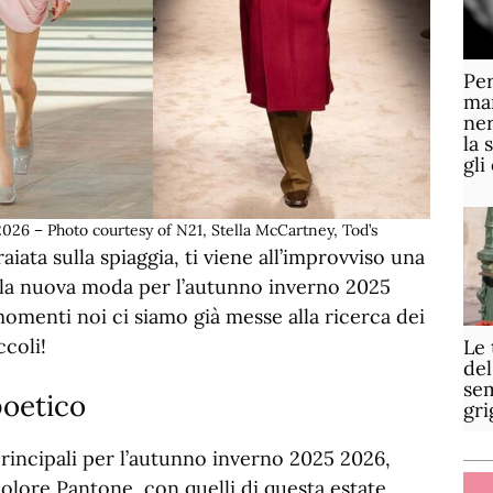
Per
mar
ner
la 
gli
026 – Photo courtesy of N21, Stella McCartney, Tod’s
aiata sulla spiaggia, ti viene all’improvviso una
lla nuova moda per l’autunno inverno 2025
omenti noi ci siamo già messe alla ricerca dei
coli!
Le 
del
sem
poetico
gri
rincipali per l’autunno inverno 2025 2026,
colore Pantone, con quelli di questa estate