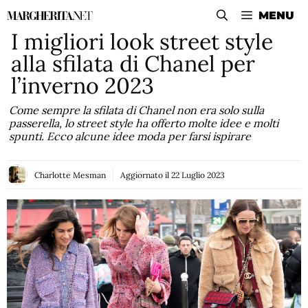
Vai
MENU
al
I migliori look street style
contenuto
alla sfilata di Chanel per
l’inverno 2023
Come sempre la sfilata di Chanel non era solo sulla
passerella, lo street style ha offerto molte idee e molti
spunti. Ecco alcune idee moda per farsi ispirare
Charlotte Mesman
Aggiornato il
22 Luglio 2023