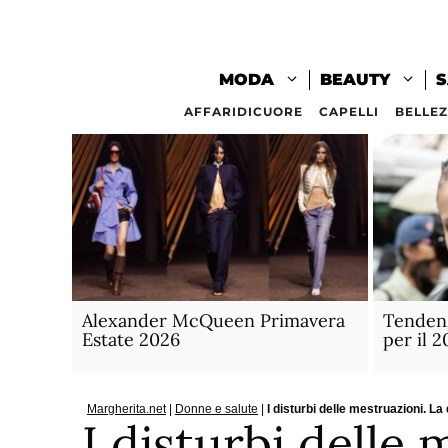
Vai
al
contenuto
MODA
BEAUTY
S
AFFARIDICUORE
CAPELLI
BELLE
Alexander McQueen Primavera
Tendenz
Estate 2026
per il 
Margherita.net
|
Donne e salute
|
I disturbi delle mestruazioni. L
I disturbi delle 