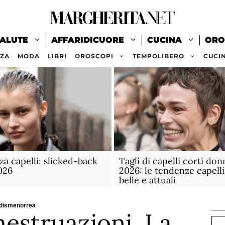
ALUTE
AFFARIDICUORE
CUCINA
ORO
ZZA
MODA
LIBRI
OROSCOPI
TEMPOLIBERO
CUCI
a capelli: slicked-back
Tagli di capelli corti don
2026
2026: le tendenze capelli
belle e attuali
a dismenorrea
mestruazioni. La
Ce