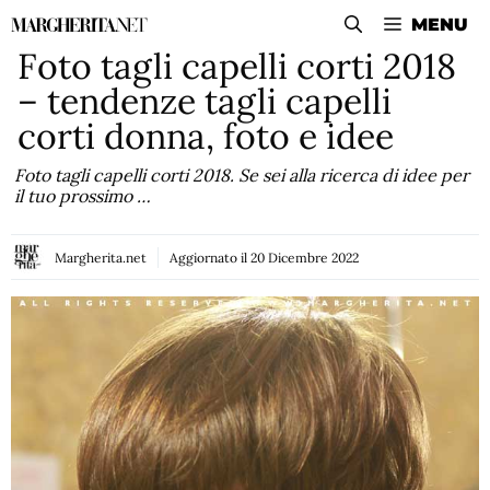
Vai
MENU
al
Foto tagli capelli corti 2018
contenuto
– tendenze tagli capelli
corti donna, foto e idee
Foto tagli capelli corti 2018. Se sei alla ricerca di idee per
il tuo prossimo …
Margherita.net
Aggiornato il
20 Dicembre 2022