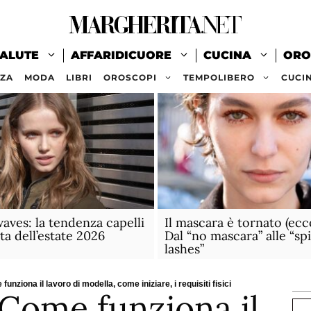
ALUTE
AFFARIDICUORE
CUCINA
ORO
ZZA
MODA
LIBRI
OROSCOPI
TEMPOLIBERO
CUCI
aves: la tendenza capelli
Il mascara è tornato (ecc
ta dell’estate 2026
Dal “no mascara” alle “sp
lashes”
unziona il lavoro di modella, come iniziare, i requisiti fisici
 Come funziona il
Ce