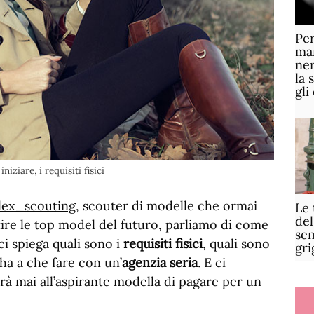
Per
mar
ner
la 
gli
ziare, i requisiti fisici
lex_scouting
, scouter di modelle che ormai
Le 
del
ire le top model del futuro, parliamo di come
sem
 ci spiega quali sono i
requisiti fisici
, quali sono
gri
 ha a che fare con un’
agenzia seria
. E ci
à mai all’aspirante modella di pagare per un