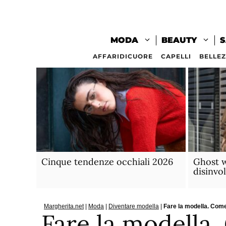
Vai
al
contenuto
MODA
BEAUTY
S
AFFARIDICUORE
CAPELLI
BELLE
Cinque tendenze occhiali 2026
Ghost w
disinvol
Margherita.net
|
Moda
|
Diventare modella
|
Fare la modella. Come f
Fare la modella.