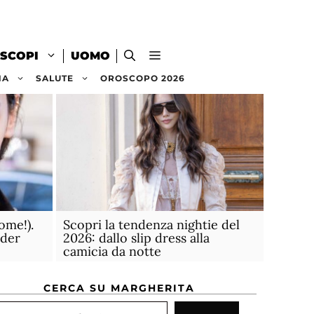
SCOPI
UOMO
NA
SALUTE
OROSCOPO 2026
ome!).
Scopri la tendenza nightie del
ider
2026: dallo slip dress alla
camicia da notte
CERCA SU MARGHERITA
rca