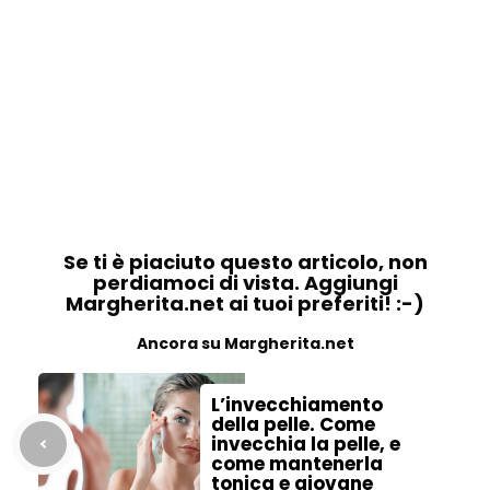
Se ti è piaciuto questo articolo, non
perdiamoci di vista. Aggiungi
Margherita.net ai tuoi preferiti! :-)
Ancora su Margherita.net
L’invecchiamento
della pelle. Come
invecchia la pelle, e
come mantenerla
tonica e giovane