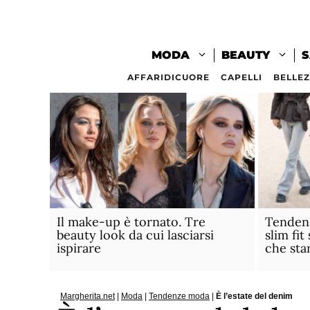
Vai
al
contenuto
MODA
BEAUTY
S
AFFARIDICUORE
CAPELLI
BELLE
Il make-up è tornato. Tre
Tendenz
beauty look da cui lasciarsi
slim fit
ispirare
che sta
Margherita.net
|
Moda
|
Tendenze moda
|
È l’estate del denim