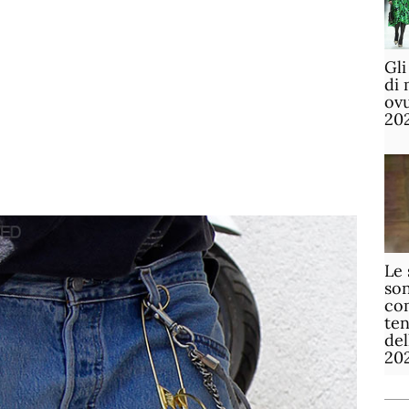
Gli
di 
ov
20
Le 
son
com
te
de
20