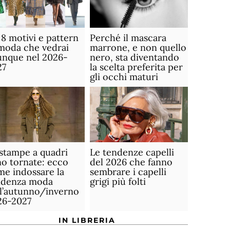
 8 motivi e pattern
Perché il mascara
moda che vedrai
marrone, e non quello
unque nel 2026-
nero, sta diventando
27
la scelta preferita per
gli occhi maturi
stampe a quadri
Le tendenze capelli
o tornate: ecco
del 2026 che fanno
e indossare la
sembrare i capelli
ndenza moda
grigi più folti
ll’autunno/inverno
26-2027
IN LIBRERIA