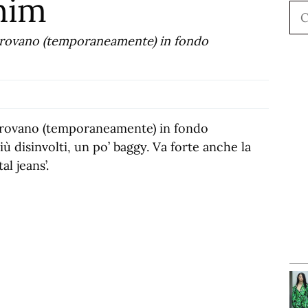
enim
Ce
i trovano (temporaneamente) in fondo
i trovano (temporaneamente) in fondo
ù disinvolti, un po’ baggy. Va forte anche la
l jeans’.