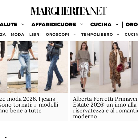
ALUTE
AFFARIDICUORE
CUCINA
ORO
ZZA
MODA
LIBRI
OROSCOPI
TEMPOLIBERO
CUCI
e moda 2026. I jeans
Alberta Ferretti Primave
 sono tornati: i modelli
Estate 2026: un inno alla
nno bene a tutte
riservatezza e al romant
moderno