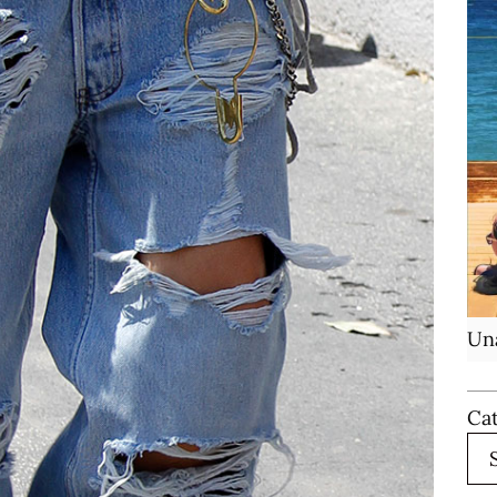
Una
Ca