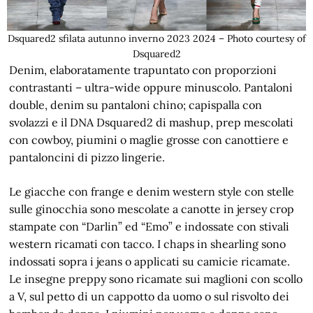
Dsquared2 sfilata autunno inverno 2023 2024 – Photo courtesy of
Dsquared2
Denim, elaboratamente trapuntato con proporzioni
contrastanti – ultra-wide oppure minuscolo. Pantaloni
double, denim su pantaloni chino; capispalla con
svolazzi e il DNA Dsquared2 di mashup, prep mescolati
con cowboy, piumini o maglie grosse con canottiere e
pantaloncini di pizzo lingerie.
Le giacche con frange e denim western style con stelle
sulle ginocchia sono mescolate a canotte in jersey crop
stampate con “Darlin” ed “Emo” e indossate con stivali
western ricamati con tacco. I chaps in shearling sono
indossati sopra i jeans o applicati su camicie ricamate.
Le insegne preppy sono ricamate sui maglioni con scollo
a V, sul petto di un cappotto da uomo o sul risvolto dei