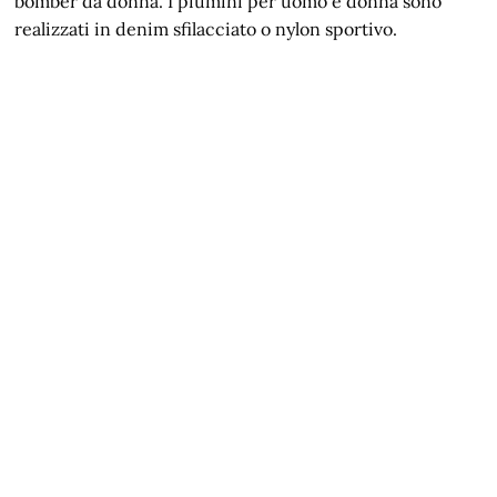
bomber da donna. I piumini per uomo e donna sono
realizzati in denim sfilacciato o nylon sportivo.