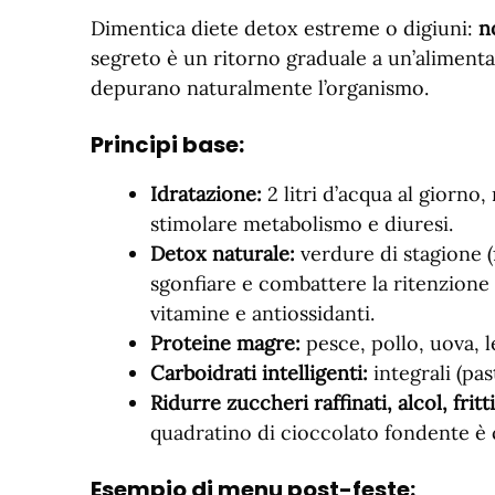
Dimentica diete detox estreme o digiuni:
n
segreto è un ritorno graduale a un’alimentaz
depurano naturalmente l’organismo.
Principi base:
Idratazione:
2 litri d’acqua al giorno
stimolare metabolismo e diuresi.
Detox naturale:
verdure di stagione (
sgonfiare e combattere la ritenzione 
vitamine e antiossidanti.
Proteine magre:
pesce, pollo, uova, 
Carboidrati intelligenti:
integrali (pas
Ridurre zuccheri raffinati, alcol, fritt
quadratino di cioccolato fondente è
Esempio di menu post-feste: