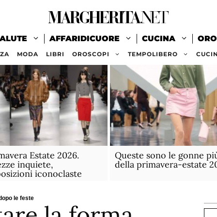
ALUTE
AFFARIDICUORE
CUCINA
ORO
ZZA
MODA
LIBRI
OROSCOPI
TEMPOLIBERO
CUCI
mavera Estate 2026.
Queste sono le gonne pi
zze inquiete,
della primavera-estate 2
osizioni iconoclaste
dopo le feste
are la forma
Ce