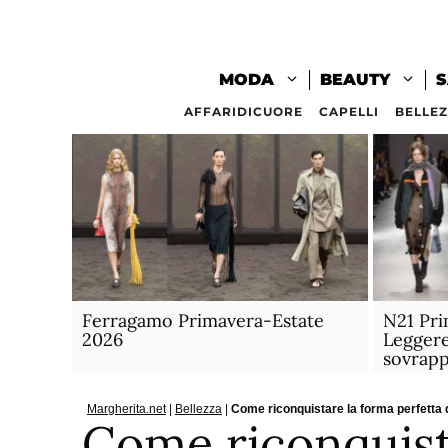
Vai
al
contenuto
MODA
BEAUTY
S
AFFARIDICUORE
CAPELLI
BELLE
Ferragamo Primavera-Estate
N21 Pri
2026
Leggere
sovrapp
Margherita.net
|
Bellezza
|
Come riconquistare la forma perfetta 
Come riconquist