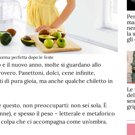
Per
mar
ner
la 
gli
orma perfetta dopo le feste
o e il nuovo anno, molte si guardano allo
vero. Panettoni, dolci, cene infinite,
i di pura gioia, ma anche qualche chiletto in
Le 
del
sem
questo, non preoccuparti: non sei sola. È
gri
nne), e spesso il peso – letterale e metaforico
di colpa che ci accompagna come un’ombra.