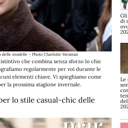
Gli
di 
ov
20
to delle modelle – Photo Charlotte Mesman
distintivo che combina senza sforzo lo chic
tografiamo regolarmente per voi durante le
alcuni elementi chiave. Vi spieghiamo come
Le 
per la prossima stagione invernale.
son
com
te
er lo stile casual-chic delle
de
20