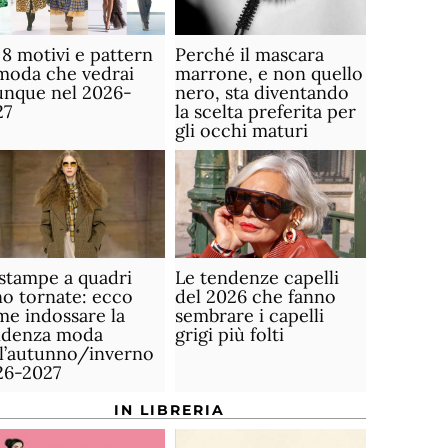
 8 motivi e pattern
Perché il mascara
moda che vedrai
marrone, e non quello
unque nel 2026-
nero, sta diventando
27
la scelta preferita per
gli occhi maturi
stampe a quadri
Le tendenze capelli
o tornate: ecco
del 2026 che fanno
e indossare la
sembrare i capelli
ndenza moda
grigi più folti
ll’autunno/inverno
26-2027
IN LIBRERIA