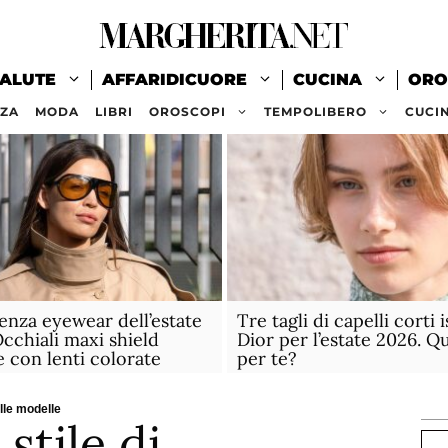
ALUTE
AFFARIDICUORE
CUCINA
ORO
ZZA
MODA
LIBRI
OROSCOPI
TEMPOLIBERO
CUCI
enza eyewear dell’estate
Tre tagli di capelli corti i
cchiali maxi shield
Dior per l’estate 2026. Qu
e con lenti colorate
per te?
lle modelle
stile di
Ce