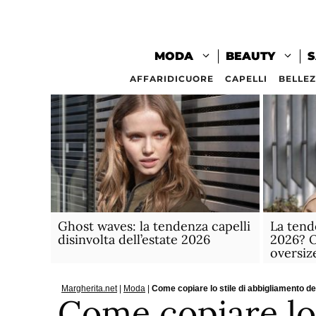
Vai
al
contenuto
MODA
BEAUTY
S
AFFARIDICUORE
CAPELLI
BELLE
Ghost waves: la tendenza capelli
La tend
disinvolta dell’estate 2026
2026? O
oversiz
Margherita.net
|
Moda
|
Come copiare lo stile di abbigliamento de
Come copiare lo 